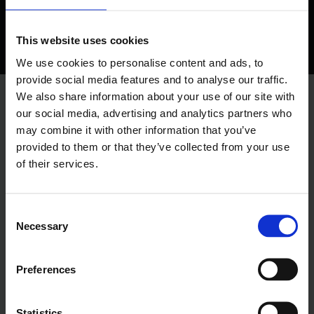
This website uses cookies
We use cookies to personalise content and ads, to
provide social media features and to analyse our traffic.
We also share information about your use of our site with
our social media, advertising and analytics partners who
HVORFOR VÆLGE OS?
may combine it with other information that you’ve
provided to them or that they’ve collected from your use
Få hjælp til netop din opgave
of their services.
​Jeg har mange års erfaring og kan hjælpe med
mange forskellige tømreropgaver, f.eks. ·​
lægning
Consent
af trægulv
,
montering af køkken
,
opbygning af
Necessary
Selection
træterrasse
,
udskiftning af vinduer
og døre,
tilbygninger
og meget mere.
Preferences
Er din opgave ikke på listen? Så tøv ikke med at
kontakte mig. Jeg lægger stor vægt på den
Statistics