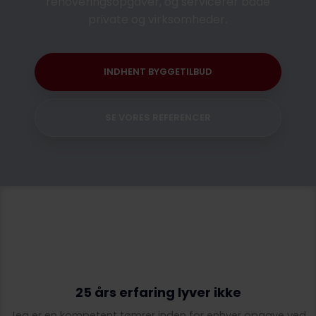
renoveringsopgaver, og servicerer både
private og virksomheder.
INDHENT BYGGETILBUD
SE VORES REFERENCER
25 års erfaring lyver ikke
​Jeg er en kompetent tømrer inden for enhver opgave ved