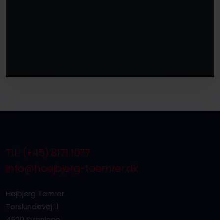
Tlf.: (+45) 8171 1077
info@hoejbjerg-toemrer.dk
Højbjerg Tømrer
Torslundevej 11
4520 Svinninge