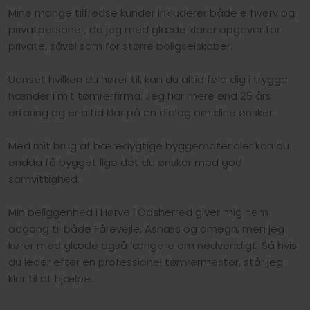
Mine mange tilfredse kunder inkluderer både erhverv og
privatpersoner, da jeg med glæde klarer opgaver for
private, såvel som for større boligselskaber.
Uanset hvilken du hører til, kan du altid føle dig i trygge
hænder i mit tømrerfirma.​ Jeg har mere end 25 års
erfaring og er altid klar på en dialog om dine ønsker.
Med mit brug af bæredygtige byggematerialer kan du
endda få bygget lige det du ønsker med god
samvittighed.
Min beliggenhed i Hørve i Odsherred giver mig nem
adgang til både Fårevejle, Asnæs og omegn, men jeg
kører med glæde også længere om nødvendigt.​ Så hvis
du leder efter en professionel tømrermester, står jeg
klar til at hjælpe.