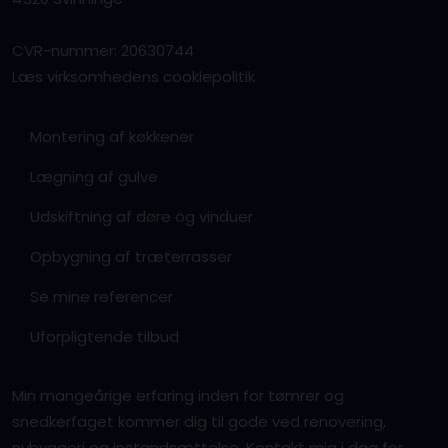
CVR-nummer: 20630744
Læs virksomhedens cookiepolitik
Montering af køkkener
Lægning af gulve
Udskiftning af døre og vinduer
Opbygning af træterrasser
Se mine referencer
Uforpligtende tilbud
Min mangeårige erfaring inden for tømrer og
snedkerfaget kommer dig til gode ved renovering,
nybyggeri og instandsættelse. Kontakt mig i dag for