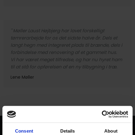
​​" Møller Laust Højbjerg har lavet forskelligt
tømrerarbejde for os det sidste halve år. Dels et
langt hegn med integreret plads til brænde, dels i
forbindelse med renovering af et gammelt hus.
Vi har været meget tilfredse, og har nu hyret ham
til at stå for opførelsen af en ny tilbygning i træ.
Lene Møller​
Consent
Details
About