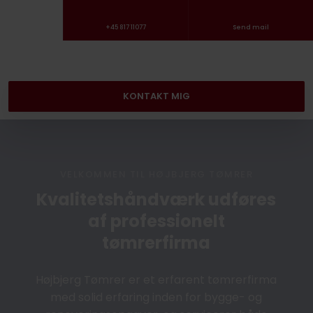
+45 817 11077
Send mail
KONTAKT MIG​
VELKOMMEN TIL HØJBJERG TØMRER
Kvalitetshåndværk udføres
af professionelt
tømrerfirma
Højbjerg Tømrer er et erfarent tømrerfirma
med solid erfaring inden for bygge- og