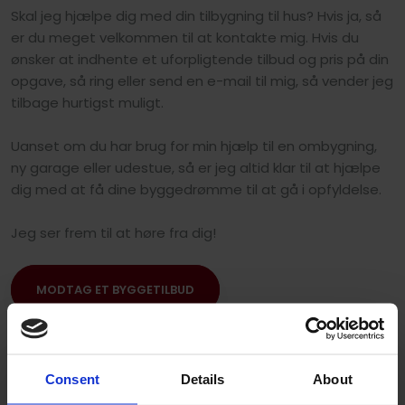
Skal jeg hjælpe dig med din tilbygning til hus? Hvis ja, så
er du meget velkommen til at kontakte mig. Hvis du
ønsker at indhente et uforpligtende tilbud og pris på din
opgave, så ring eller send en e-mail til mig, så vender jeg
tilbage hurtigst muligt.
Uanset om du har brug for min hjælp til en ombygning,
ny garage eller udestue, så er jeg altid klar til at hjælpe
dig med at få dine byggedrømme til at gå i opfyldelse.
Jeg ser frem til at høre fra dig!
MODTAG ET BYGGETILBUD
Consent
Details
About