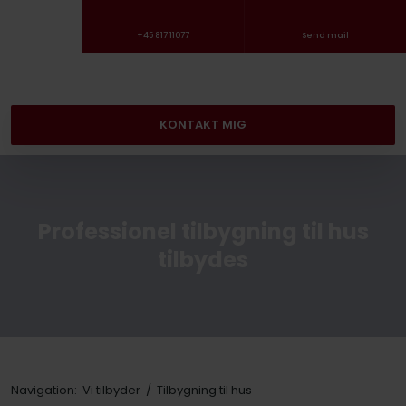
+45 817 11077
Send mail
KONTAKT MIG​
Professionel tilbygning til hus
tilbydes
Navigation:
Vi tilbyder
/
Tilbygning til hus