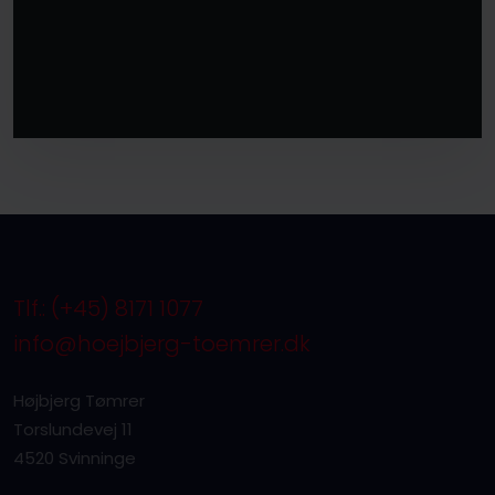
Tlf.: (+45) 8171 1077
info@hoejbjerg-toemrer.dk
Højbjerg Tømrer
Torslundevej 11
4520 Svinninge