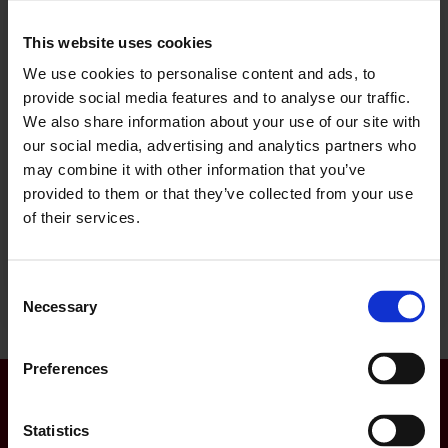
INDHENT ET TILBUD
Kontakt mig i dag og modtag
This website uses cookies
​et uforpligtende tilbud
We use cookies to personalise content and ads, to
provide social media features and to analyse our traffic.
Jeg udfører det tømrerarbejde du står og har brug for
hjælp til. Send mig din opgave allerede i dag.
We also share information about your use of our site with
our social media, advertising and analytics partners who
may combine it with other information that you’ve
RING: +45 8171 1077
provided to them or that they’ve collected from your use
of their services.
Eller send din opgave til mig på mail:
info@hoejbjerg-toemrer.dk
Consent
Necessary
Selection
Preferences
Statistics
ER DU INTERESSERET?