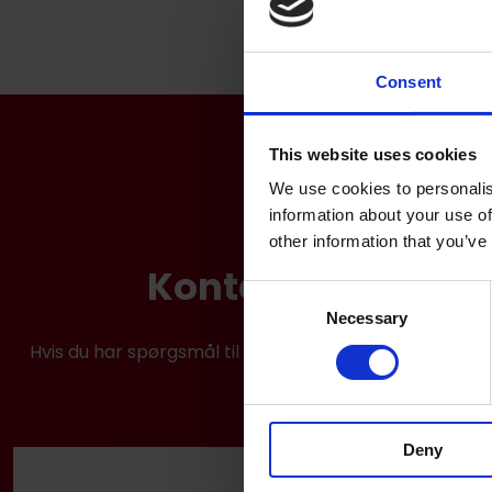
Consent
This website uses cookies
We use cookies to personalis
information about your use of
other information that you’ve
Kontakt mig og mo
Consent
Necessary
Selection
Hvis du har spørgsmål til mine services, priser eller å
Deny