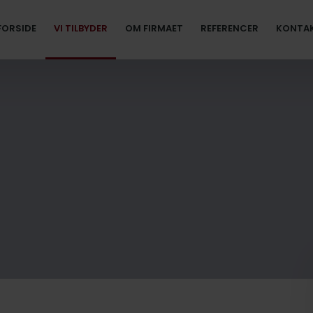
FORSIDE
VI TILBYDER
OM FIRMAET
REFERENCER
KONTA