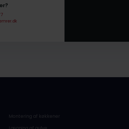
rer?
77
emrer.dk
Montering af køkkener
Lægning af gulve