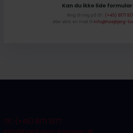
​Kan du ikke lide formula
Ring til mig på tlf.:
(+45) 8171 10
eller skriv en mail til
info@hoejbjerg-to
Tlf.: (+45) 8171 1077
info@hoejbjerg-toemrer.dk