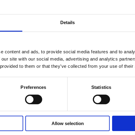
Details
e content and ads, to provide social media features and to analy
 our site with our social media, advertising and analytics partn
ER DU INTERESSERET?
 provided to them or that they’ve collected from your use of their
dtag et ​uforpligtende ti
Preferences
Statistics
bningstider er du altid velkommen til at kontakte mig via 
Allow selection