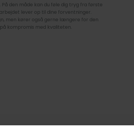
å den måde kan du føle dig tryg fra første
arbejdet lever op til dine forventninger.
gn, men kører også gerne længere for den
g på kompromis med kvaliteten.