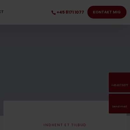
KT
+45 8171 1077
KONTAKT MIG​
+45 817 11077
Send mail
INDHENT ET TILBUD