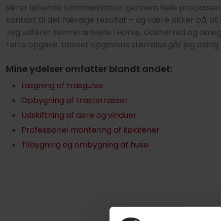
sikrer løbende kommunikation gennem hele processen. P
kontakt til det færdige resultat – og være sikker på, at 
Jeg udfører tømrerarbejde i Hørve, Odsherred og ome
rette opgave. Uanset opgavens størrelse går jeg aldri
Mine ydelser omfatter blandt andet:
Lægning af trægulve
Opbygning af træterrasser
Udskiftning af døre og vinduer
Professionel montering af køkkener
Tilbygning og ombygning af huse