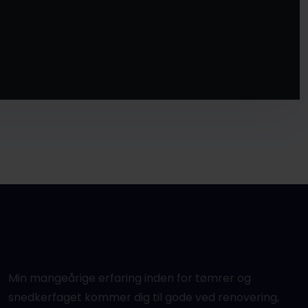
Min mangeårige erfaring inden for tømrer og
snedkerfaget kommer dig til gode ved renovering,